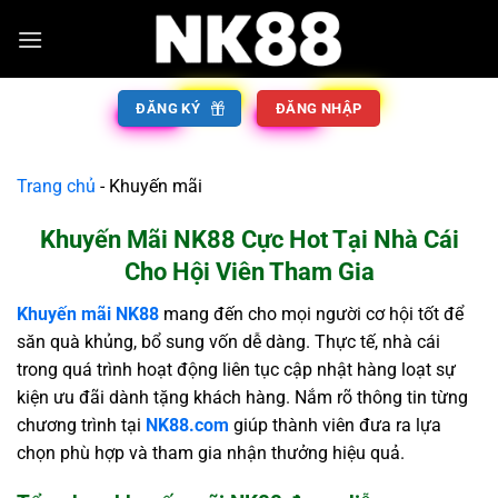
ĐĂNG KÝ
ĐĂNG NHẬP
Trang chủ
-
Khuyến mãi
Khuyến Mãi NK88 Cực Hot Tại Nhà Cái
Cho Hội Viên Tham Gia
Khuyến mãi NK88
mang đến cho mọi người cơ hội tốt để
săn quà khủng, bổ sung vốn dễ dàng. Thực tế, nhà cái
trong quá trình hoạt động liên tục cập nhật hàng loạt sự
kiện ưu đãi dành tặng khách hàng. Nắm rõ thông tin từng
chương trình tại
NK88.com
giúp thành viên đưa ra lựa
chọn phù hợp và tham gia nhận thưởng hiệu quả.