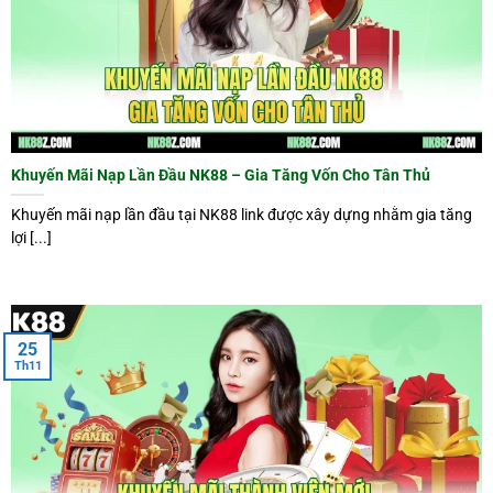
Khuyến Mãi Nạp Lần Đầu NK88 – Gia Tăng Vốn Cho Tân Thủ
Khuyến mãi nạp lần đầu tại NK88 link được xây dựng nhằm gia tăng
lợi [...]
25
Th11