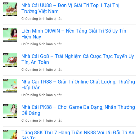
Cái
Nhà Cái UU88 – Đơn Vị Giải Trí Top 1 Tại Thị
Cá
TG88
Cược
Trường Việt Nam
–
Trực
Chức năng bình luận bị tắt
ở
Giải
Tuyến
Nhà
Trí
Chất
Cái
Liên Minh OKWIN – Nền Tảng Giải Trí Số Uy Tín
Chất
Lượng,
UU88
Lượng,
Hiện Nay
Uy
–
Trả
Tín
Chức năng bình luận bị tắt
ở
Đơn
Thưởng
Liên
Vị
Sòng
Minh
Nhà Cái Go8 – Trải Nghiệm Cá Cược Trực Tuyến Uy
Giải
Phẳng
OKWIN
Trí
Tín, An Toàn
–
Top
Chức năng bình luận bị tắt
ở
Nền
1
Nhà
Tảng
Tại
Cái
Nhà Cái TR88 – Giải Trí Online Chất Lượng, Thưởng
Giải
Thị
Go8
Trí
Hấp Dẫn
Trường
–
Số
Việt
Chức năng bình luận bị tắt
ở
Trải
Uy
Nam
Nhà
Nghiệm
Tín
Cái
Nhà Cái PK88 – Chơi Game Đa Dạng, Nhận Thưởng
Cá
Hiện
TR88
Cược
Dễ Dàng
Nay
–
Trực
Chức năng bình luận bị tắt
ở
Giải
Tuyến
Nhà
Trí
Uy
Cái
Tặng 88K Thứ 7 Hàng Tuần NK88 Với Ưu Đãi Tri Ân
Online
Tín,
PK88
Chất
Giá Trị
An