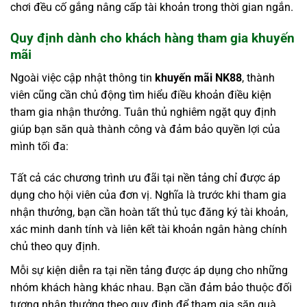
chơi đều cố gắng nâng cấp tài khoản trong thời gian ngắn.
Quy định dành cho khách hàng tham gia khuyến
mãi
Ngoài việc cập nhật thông tin
khuyến mãi NK88
, thành
viên cũng cần chủ động tìm hiểu điều khoản điều kiện
tham gia nhận thưởng. Tuân thủ nghiêm ngặt quy định
giúp bạn săn quà thành công và đảm bảo quyền lợi của
mình tối đa:
Tất cả các chương trình ưu đãi tại nền tảng chỉ được áp
dụng cho hội viên của đơn vị. Nghĩa là trước khi tham gia
nhận thưởng, bạn cần hoàn tất thủ tục đăng ký tài khoản,
xác minh danh tính và liên kết tài khoản ngân hàng chính
chủ theo quy định.
Mỗi sự kiện diễn ra tại nền tảng được áp dụng cho những
nhóm khách hàng khác nhau. Bạn cần đảm bảo thuộc đối
tượng nhận thưởng theo quy định để tham gia săn quà