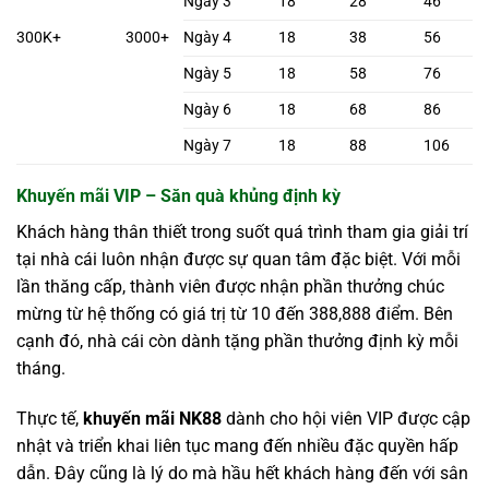
Ngày 3
18
28
46
300K+
3000+
Ngày 4
18
38
56
Ngày 5
18
58
76
Ngày 6
18
68
86
Ngày 7
18
88
106
Khuyến mãi VIP – Săn quà khủng định kỳ
Khách hàng thân thiết trong suốt quá trình tham gia giải trí
tại nhà cái luôn nhận được sự quan tâm đặc biệt. Với mỗi
lần thăng cấp, thành viên được nhận phần thưởng chúc
mừng từ hệ thống có giá trị từ 10 đến 388,888 điểm. Bên
cạnh đó, nhà cái còn dành tặng phần thưởng định kỳ mỗi
tháng.
Thực tế,
khuyến mãi NK88
dành cho hội viên VIP được cập
nhật và triển khai liên tục mang đến nhiều đặc quyền hấp
dẫn. Đây cũng là lý do mà hầu hết khách hàng đến với sân