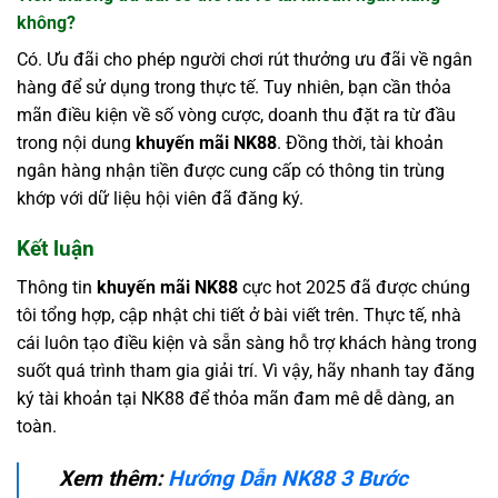
không?
Có. Ưu đãi cho phép người chơi rút thưởng ưu đãi về ngân
hàng để sử dụng trong thực tế. Tuy nhiên, bạn cần thỏa
mãn điều kiện về số vòng cược, doanh thu đặt ra từ đầu
trong nội dung
khuyến mãi NK88
. Đồng thời, tài khoản
ngân hàng nhận tiền được cung cấp có thông tin trùng
khớp với dữ liệu hội viên đã đăng ký.
Kết luận
Thông tin
khuyến mãi NK88
cực hot 2025 đã được chúng
tôi tổng hợp, cập nhật chi tiết ở bài viết trên. Thực tế, nhà
cái luôn tạo điều kiện và sẵn sàng hỗ trợ khách hàng trong
suốt quá trình tham gia giải trí. Vì vậy, hãy nhanh tay đăng
ký tài khoản tại NK88 để thỏa mãn đam mê dễ dàng, an
toàn.
Xem thêm:
Hướng Dẫn NK88 3 Bước