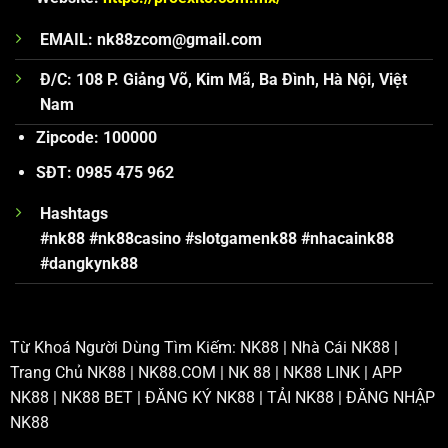
EMAIL:
nk88zcom@gmail.com
Đ/C: 108 P. Giảng Võ, Kim Mã, Ba Đình, Hà Nội, Việt
Nam
Zipcode: 100000
SĐT: 0985 475 962
Hashtags
#nk88 #nk88casino #slotgamenk88 #nhacaink88
#dangkynk88
Từ Khoá Người Dùng Tìm Kiếm: NK88 | Nhà Cái NK88 |
Trang Chủ NK88 | NK88.COM | NK 88 | NK88 LINK | APP
NK88 | NK88 BET | ĐĂNG KÝ NK88 | TẢI NK88 | ĐĂNG NHẬP
NK88