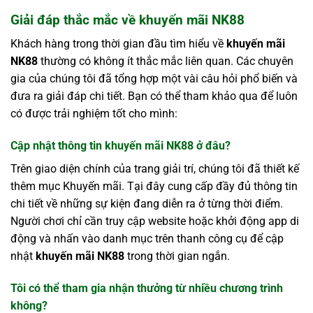
Giải đáp thắc mắc về khuyến mãi NK88
Khách hàng trong thời gian đầu tìm hiểu về
khuyến mãi
NK88
thường có không ít thắc mắc liên quan. Các chuyên
gia của chúng tôi đã tổng hợp một vài câu hỏi phổ biến và
đưa ra giải đáp chi tiết. Bạn có thể tham khảo qua để luôn
có được trải nghiệm tốt cho mình:
Cập nhật thông tin khuyến mãi NK88 ở đâu?
Trên giao diện chính của trang giải trí, chúng tôi đã thiết kế
thêm mục Khuyến mãi. Tại đây cung cấp đầy đủ thông tin
chi tiết về những sự kiện đang diễn ra ở từng thời điểm.
Người chơi chỉ cần truy cập website hoặc khởi động app di
động và nhấn vào danh mục trên thanh công cụ để cập
nhật
khuyến mãi NK88
trong thời gian ngắn.
Tôi có thể tham gia nhận thưởng từ nhiều chương trình
không?