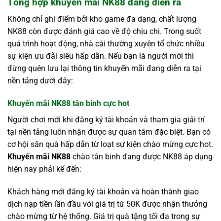
Tổng hợp khuyến mãi NK88 đang diễn ra
Không chỉ ghi điểm bởi kho game đa dạng, chất lượng
NK88 còn được đánh giá cao về độ chịu chi. Trong suốt
quá trình hoạt động, nhà cái thường xuyên tổ chức nhiều
sự kiện ưu đãi siêu hấp dẫn. Nếu bạn là người mới thì
đừng quên lưu lại thông tin khuyến mãi đang diễn ra tại
nền tảng dưới đây:
Khuyến mãi NK88 tân binh cực hot
Người chơi mới khi đăng ký tài khoản và tham gia giải trí
tại nền tảng luôn nhận được sự quan tâm đặc biệt. Bạn có
cơ hội săn quà hấp dẫn từ loạt sự kiện chào mừng cực hot.
Khuyến mãi NK88
chào tân binh đang được NK88 áp dụng
hiện nay phải kể đến:
Khách hàng mới đăng ký tài khoản và hoàn thành giao
dịch nạp tiền lần đầu với giá trị từ 50K được nhận thưởng
chào mừng từ hệ thống. Giá trị quà tặng tối đa trong sự