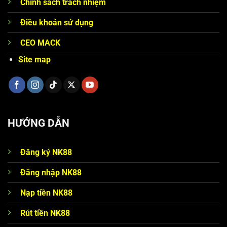
Chính sách trách nhiệm
Điều khoản sử dụng
CEO MACK
Site map
HƯỚNG DẪN
Đăng ký NK88
Đăng nhập NK88
Nạp tiền NK88
Rút tiền NK88