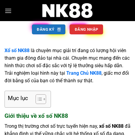
ĐĂNG KÝ
ĐĂNG NHẬP
Xổ số NK88
là chuyên mục giải trí đang có lượng hội viên
tham gia đông đảo tại nhà cái. Chuyên mục mang đến các
hình thức chơi số đặc sắc với tỷ lệ thưởng siêu hấp dẫn.
Trải nghiệm loại hình này tại
Trang Chủ NK88
, giấc mơ đổi
đời bằng số của bạn có thể thành sự thật.
Mục lục
Giới thiệu về xổ số NK88
Trong thị trường chơi số trực tuyến hiện nay,
xổ số NK88
đã
khẳng định vị thế vững chắc với hệ thống xổ số đa dạng,