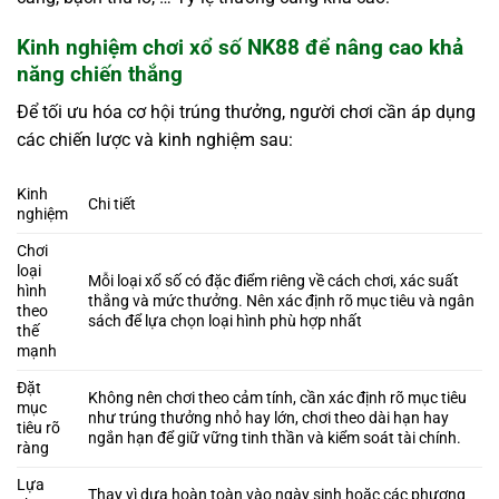
Kinh nghiệm chơi xổ số NK88 để nâng cao khả
năng chiến thắng
Để tối ưu hóa cơ hội trúng thưởng, người chơi cần áp dụng
các chiến lược và kinh nghiệm sau:
Kinh
Chi tiết
nghiệm
Chơi
loại
Mỗi loại xổ số có đặc điểm riêng về cách chơi, xác suất
hình
thắng và mức thưởng. Nên xác định rõ mục tiêu và ngân
theo
sách để lựa chọn loại hình phù hợp nhất
thế
mạnh
Đặt
Không nên chơi theo cảm tính, cần xác định rõ mục tiêu
mục
như trúng thưởng nhỏ hay lớn, chơi theo dài hạn hay
tiêu rõ
ngắn hạn để giữ vững tinh thần và kiểm soát tài chính.
ràng
Lựa
Thay vì dựa hoàn toàn vào ngày sinh hoặc các phương