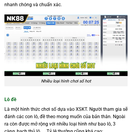
nhanh chóng và chuẩn xác.
Nhiều loại hình chơi số hot
Lô đề
Là một hình thức chơi số dựa vào XSKT. Người tham gia sẽ
đánh các con lô, đề theo mong muốn của bản thân. Ngoài
ra còn được mở rộng với nhiều loại hình như bao lô, 3
càng, bạch thủ lô, … Tỷ lệ thưởng cũng khá cao: